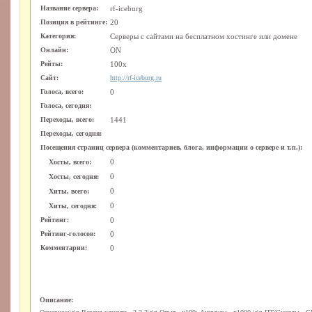
Название сервера:
rf-iceburg
Позиция в рейтинге:
20
Категория:
Серверы с сайтами на бесплатном хостинге или домене
Онлайн:
ON
Рейты:
100x
Сайт:
http://rf-iceburg.ru
Голоса, всего:
0
Голоса, сегодня:
Переходы, всего:
1441
Переходы, сегодня:
Посещения страниц сервера (комментариев, блога, информации о сервере и т.п.):
0
Хосты, всего:
0
Хосты, сегодня:
0
Хиты, всего:
0
Хиты, сегодня:
Рейтинг:
0
Рейтинг-голосов:
0
Комментарии:
0
Описание: