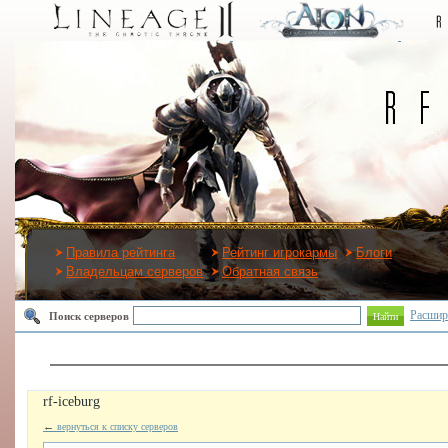
Правила рейтинга
Рейтинг игрокармы
Блоги
Владельцам серверов
Обратная связь
Расшир
Поиск серверов
Найти
rf-iceburg
←
вернуться к списку серверов