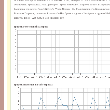
Основное:\r\n-Версия клиента - 2.2.3\r\n-Опыт - х100; Анимусы - х1000.\r\n-ПТ/Скиллы - 
Отключенны кросс-классы.\r\n-При старте - Броня Новичка + Гениратор на бег ( В Коробочке
Распечатки отключены.\r\n\r\nNPC:\r\n-Флем Ювелир - Т5, Модификатор.\r\n-Координатор п
Все виды Патронов, стоимость 1 далант.\r\n-Инт броня и оружие - Инт броня и оружие 55-
Гены\r\n- Герой - Арх Сеты ( Деф Увеличен )\r\n
График голосований за сервер
График переходов на сайт сервера