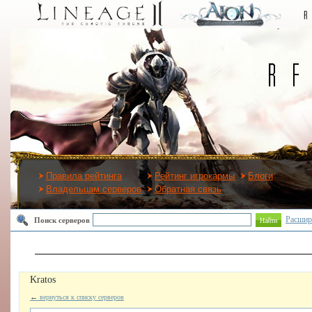
Правила рейтинга
Рейтинг игрокармы
Блоги
Владельцам серверов
Обратная связь
Расшир
Поиск серверов
Найти
Kratos
←
вернуться к списку серверов