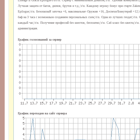
Lineage II Gracia Epilogue\r\n\r\n. Сервер с минимальным донатом;\r\n. Удобная коммуни
Лучшая защита от багов, дюпов, брутов и т.д.;\r\n. Каждому игроку бонус при старте Zaken
Epilogue;\r\n. БезопаснаЯ заточка +6, максимальна¤ Оружия +16, Доспехи/Бижутерий +12;\r
баф на 3 часа с возможным созданием персональных схем;\r\n. Одна из лучших геодат;\r\n
каждый час;\r\n. Получение профессий без квестов, бесплатно;\r\n. Саб класс без квеста;\r
администрация.
График голосований за сервер
График переходов на сайт сервера