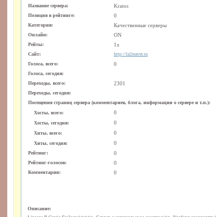
Название сервера:
Kratos
Позиция в рейтинге:
0
Категория:
Качественные серверы
Онлайн:
ON
Рейты:
1x
Сайт:
http://la2reaver.ru
Голоса, всего:
0
Голоса, сегодня:
Переходы, всего:
2301
Переходы, сегодня:
Посещения страниц сервера (комментариев, блога, информации о сервере и т.п.):
0
Хосты, всего:
0
Хосты, сегодня:
0
Хиты, всего:
0
Хиты, сегодня:
Рейтинг:
0
Рейтинг-голосов:
0
Комментарии:
0
Описание: