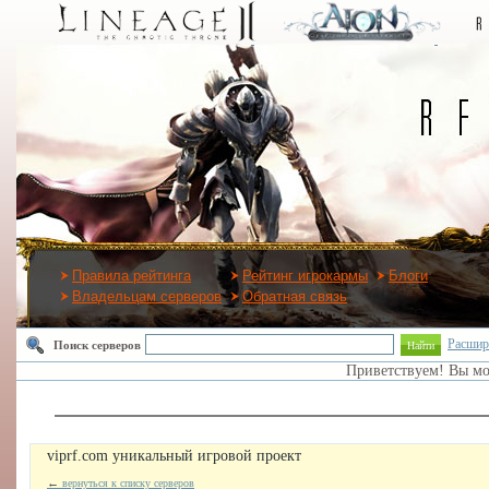
Правила рейтинга
Рейтинг игрокармы
Блоги
Владельцам серверов
Обратная связь
Расшир
Поиск серверов
Найти
Приветствуем! Вы м
viprf.com уникальный игровой проект
←
вернуться к списку серверов