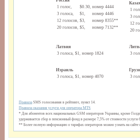
Россия
Каза
1 голос,
$0.30,
номер 4444
1 гол
3 голоса,
$1,
номер 4446
3 гол
12 голосов,
$3,
номер 8355**
12 го
20 голосов,
$5,
номер 7132**
20 го
Латвия
Литв
3 голоса,
$1,
номер 1824
3 гол
Израиль
Груз
3 голоса,
$1,
номер 4070
3 гол
Правила
SMS голосования в рейтинге, пункт 14.
Правила оказания услуги для оператора MTS
* Для абонентов всех национальных GSM операторов Украины, кроме Голде
удерживается сбор в пенсионный фонд в размере 7,5% от стоимости услуги 
** Более полную информацию о тарифах операторов можно узнать на сайте