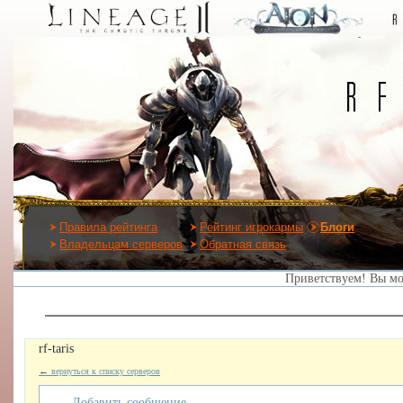
Правила рейтинга
Рейтинг игрокармы
Блоги
Владельцам серверов
Обратная связь
Приветствуем! Вы м
rf-taris
←
вернуться к списку серверов
Добавить сообщение