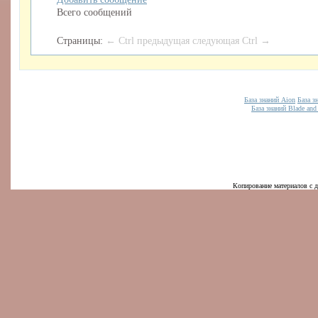
Всего сообщений
Страницы:
← Ctrl предыдущая
следующая Ctrl →
База знаний Aion
База з
База знаний Blade and
Копирование материалов с д