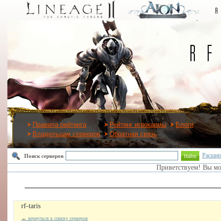
Правила рейтинга
Рейтинг игрокармы
Блоги
Владельцам серверов
Обратная связь
Расшир
Поиск серверов
Найти
Приветствуем! Вы м
rf-taris
←
вернуться к списку серверов