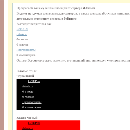
Предлагаем вашему вниманию виджет сервера
.
rf-taris.ru
Виджет придуман для владельцев серверов, а также для разработчиков клановы
актуальную статистику сервера в Рейтинге.
Выглядит виджет вот так:
L2TOP.ru
rf-taris.ru
0-е место
0 голосов
Проголосовать!
0 комментариев
Однако Вы сможете легко изменить его внешний вид, используя уже придуманны
Готовые стили:
Черно-белый
L2TOP.ru
rf-taris.ru
0-е место
0 голосов
Проголосовать!
0 комментариев
Красно-черный
L2TOP.ru
rf-taris.ru