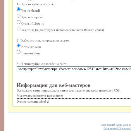
1) Просто выберите стиль:
Черно-белый
Красно-черный
Стиль rf.l2top.ru
Без стиля (виджет будет использовать цвета Вашего сайта)
2) Выберите типа открывания ссылок:
В том же окне
В новом окне
3) И скопируйте код к себе на сайт:
Информация для веб-мастеров
Вы можете сами придумывать стили для нашего виджета, используя CSS.
Мы отдаем виджет в таком виде:
Экспериментируйте! ;)
База знаний Aion
База з
База знаний Blade and