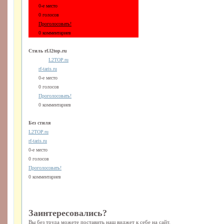
0-е место
0 голосов
Проголосовать!
0 комментариев
Стиль rf.l2top.ru
L2TOP.ru
rf-taris.ru
0-е место
0 голосов
Проголосовать!
0 комментариев
Без стиля
L2TOP.ru
rf-taris.ru
0-е место
0 голосов
Проголосовать!
0 комментариев
Заинтересовались?
Вы без труда можете поставить наш виджет к себе на сайт.