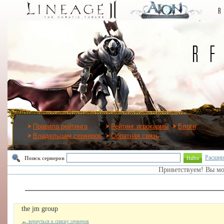
Правила рейтинга
Рейтинг игрокармы
Блоги
Владельцам серверов
Обратная связь
Расшир
Поиск серверов
Найти
Приветствуем! Вы м
the jm group
←
вернуться к списку серверов