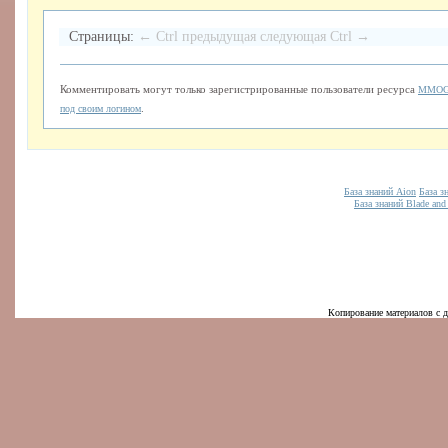
Страницы:
← Ctrl предыдущая
следующая Ctrl →
Комментировать могут только зарегистрированные пользователи ресурса
MMOGa
.
под своим логином
База знаний Aion
База з
База знаний Blade and
Копирование материалов с д