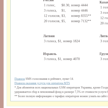
Россия
Каза
1 голос,
$0.30,
номер 4444
1 гол
3 голоса,
$1,
номер 4446
3 гол
12 голосов,
$3,
номер 8355**
12 го
20 голосов,
$5,
номер 7132**
20 го
Латвия
Литв
3 голоса,
$1,
номер 1824
3 гол
Израиль
Груз
3 голоса,
$1,
номер 4070
3 гол
Правила
SMS голосования в рейтинге, пункт 14.
Правила оказания услуги для оператора MTS
* Для абонентов всех национальных GSM операторов Украины, кроме Голде
удерживается сбор в пенсионный фонд в размере 7,5% от стоимости услуги 
** Более полную информацию о тарифах операторов можно узнать на сайте