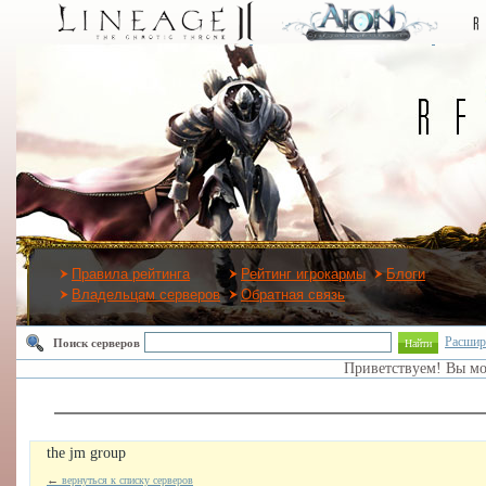
Правила рейтинга
Рейтинг игрокармы
Блоги
Владельцам серверов
Обратная связь
Расшир
Поиск серверов
Найти
Приветствуем! Вы м
the jm group
←
вернуться к списку серверов