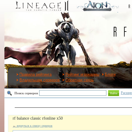
Правила рейтинга
Рейтинг игрокармы
Блоги
Владельцам серверов
Обратная связь
Расшир
Поиск серверов
Найти
rf balance classic rfonline x50
←
вернуться к списку серверов