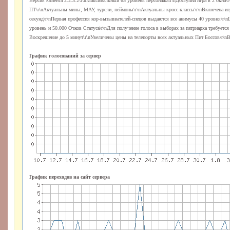
Версия клиента 2.2.3.2\r\nМаксимальный 65 уровень персонажа\r\nДоступна игра в 2 окна\
ПТ\r\nАктуальны мины, МАУ, турели, пеймоны\r\nАктуальны кросс классы\r\nВключена иг
секунд\r\nПервая профессия кор-вызыввателей-спецов выдаются все анимусы 40 уровня\r\nЦ
уровень и 50.000 Очков Статуса\r\nДля получение голоса в выборах за патриарха требуется
Воскрешение до 5 минут\r\nУвеличены цены на телепорты всех актуальных Пит Боссов\r\nВ
График голосований за сервер
График переходов на сайт сервера