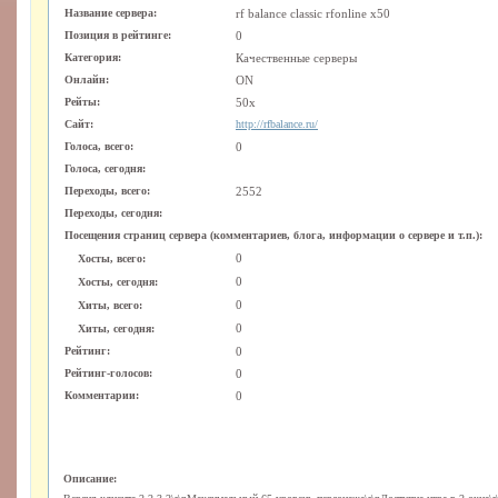
Название сервера:
rf balance classic rfonline x50
Позиция в рейтинге:
0
Категория:
Качественные серверы
Онлайн:
ON
Рейты:
50x
Сайт:
http://rfbalance.ru/
Голоса, всего:
0
Голоса, сегодня:
Переходы, всего:
2552
Переходы, сегодня:
Посещения страниц сервера (комментариев, блога, информации о сервере и т.п.):
0
Хосты, всего:
0
Хосты, сегодня:
0
Хиты, всего:
0
Хиты, сегодня:
Рейтинг:
0
Рейтинг-голосов:
0
Комментарии:
0
Описание: