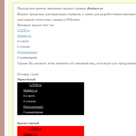
Предлагаем вашему вниманию виджет сервера
.
rfbalance.ru
Виджет придуман для владельцев серверов, а также для разработчиков клановы
актуальную статистику сервера в Рейтинге.
Выглядит виджет вот так:
L2TOP.ru
rfbalance.ru
0-е место
0 голосов
Проголосовать!
0 комментариев
Однако Вы сможете легко изменить его внешний вид, используя уже придуманны
Готовые стили:
Черно-белый
L2TOP.ru
rfbalance.ru
0-е место
0 голосов
Проголосовать!
0 комментариев
Красно-черный
L2TOP.ru
rfbalance.ru