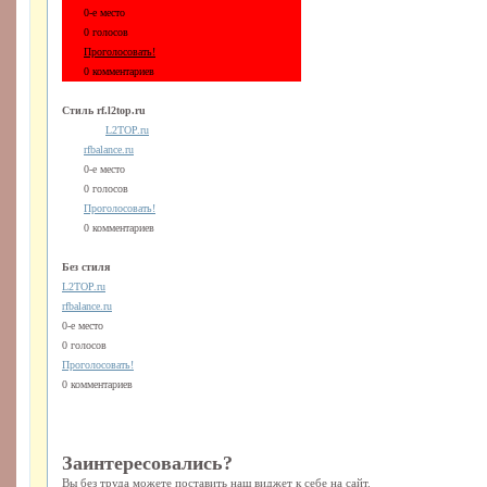
0-е место
0 голосов
Проголосовать!
0 комментариев
Стиль rf.l2top.ru
L2TOP.ru
rfbalance.ru
0-е место
0 голосов
Проголосовать!
0 комментариев
Без стиля
L2TOP.ru
rfbalance.ru
0-е место
0 голосов
Проголосовать!
0 комментариев
Заинтересовались?
Вы без труда можете поставить наш виджет к себе на сайт.