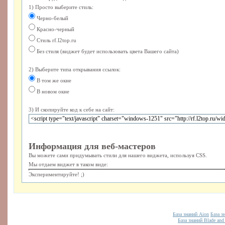
1) Просто выберите стиль:
Черно-белый
Красно-черный
Стиль rf.l2top.ru
Без стиля (виджет будет использовать цвета Вашего сайта)
2) Выберите типа открывания ссылок:
В том же окне
В новом окне
3) И скопируйте код к себе на сайт:
Информация для веб-мастеров
Вы можете сами придумывать стили для нашего виджета, используя CSS.
Мы отдаем виджет в таком виде:
Экспериментируйте! ;)
База знаний Aion
База з
База знаний Blade and